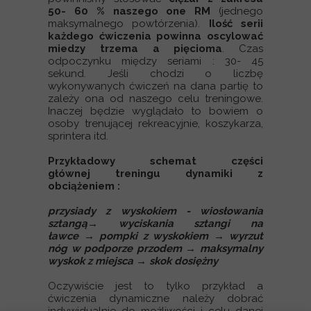
50- 60 % naszego one RM
(jednego
maksymalnego powtórzenia).
Ilość serii
każdego ćwiczenia powinna oscylować
miedzy trzema a pięcioma
.
Czas
odpoczynku między seriami : 30- 45
sekund. Jeśli chodzi o liczbę
wykonywanych ćwiczeń na dana partię to
zależy ona od naszego celu treningowe.
Inaczej będzie wyglądało to bowiem o
osoby trenującej rekreacyjnie, koszykarza,
sprintera itd.
Przykładowy schemat części
głównej treningu dynamiki z
obciążeniem :
przysiady z wyskokiem - wiosłowania
sztangą→ wyciskania sztangi na
ławce → pompki z wyskokiem → wyrzut
nóg w podporze przodem → maksymalny
wyskok z miejsca → skok dosiężny
Oczywiście jest to tylko przykład a
ćwiczenia dynamiczne należy dobrać