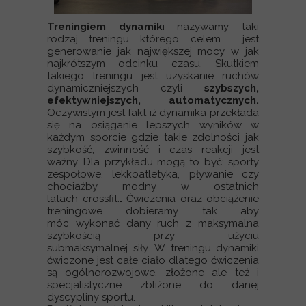
Treningiem dynamik
i nazywamy taki
rodzaj treningu którego celem jest
generowanie jak największej mocy w jak
najkrótszym odcinku czasu. Skutkiem
takiego treningu jest uzyskanie ruchów
dynamiczniejszych czyli
szybszych,
efektywniejszych, automatycznych.
Oczywistym jest fakt iż dynamika przekłada
się na osiąganie lepszych wyników w
każdym sporcie gdzie takie zdolności jak
szybkość, zwinność i czas reakcji jest
ważny. Dla przykładu mogą to być; sporty
zespołowe, lekkoatletyka, pływanie czy
chociażby modny w ostatnich
latach crossfit.
.
Ćwiczenia oraz obciążenie
treningowe dobieramy tak aby
móc wykonać dany ruch z maksymalna
szybkością przy użyciu
submaksymalnej siły. W treningu dynamiki
ćwiczone jest całe ciało dlatego ćwiczenia
są ogólnorozwojowe, złożone ale też i
specjalistyczne zbliżone do danej
dyscypliny sportu.