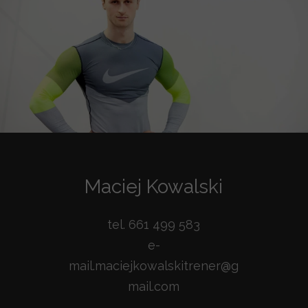
Maciej Kowalski
tel. 661 499 583
e-
mail.maciejkowalskitrener@g
mail.com