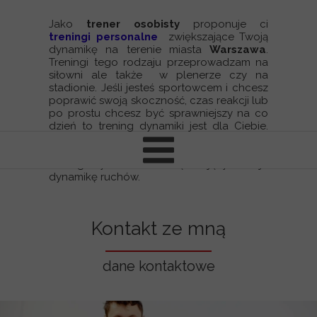
Jako
trener osobisty
proponuje ci
treningi personalne
zwiększające Twoją
dynamikę na terenie miasta
Warszawa
.
Treningi tego rodzaju przeprowadzam na
siłowni ale także w plenerze czy na
stadionie. Jeśli jesteś sportowcem i chcesz
poprawić swoją skoczność, czas reakcji lub
po prostu chcesz być sprawniejszy na co
dzień to trening dynamiki jest dla Ciebie.
Jeśli nie mieszkasz w Warszawie mogę
również przygotować dla Ciebie plan
treningowy online zwiększający twoja
dynamikę ruchów.
Kontakt ze mną
dane kontaktowe