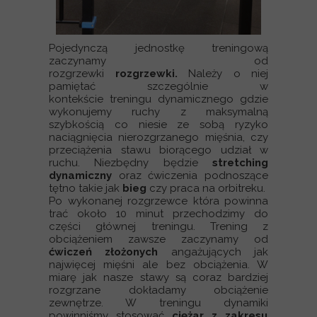
Pojedynczą jednostkę treningową
zaczynamy od
rozgrzewki
rozgrzewki.
Należy o niej
pamiętać szczególnie w
kontekście treningu dynamicznego gdzie
wykonujemy ruchy z maksymalną
szybkością co niesie ze sobą ryzyko
naciągnięcia nierozgrzanego mięśnia, czy
przeciążenia stawu biorącego udział w
ruchu. Niezbędny będzie
stretching
dynamiczny
oraz ćwiczenia podnoszące
tętno takie jak
bieg
czy praca na orbitreku.
Po wykonanej rozgrzewce która powinna
trać około 10 minut przechodzimy do
części głównej treningu. Trening z
obciążeniem zawsze zaczynamy od
ćwiczeń złożonych
angażujących jak
najwięcej mięśni ale bez obciążenia. W
miarę jak nasze stawy są coraz bardziej
rozgrzane dokładamy obciążenie
zewnętrze. W treningu dynamiki
powinniśmy stosować
ciężar z zakresu