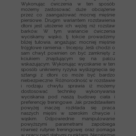
Wykonując ćwiczenia w ten sposób
możemy zastosować duże obciążenie
przez co zaangażować mocnej mięśnie
piersiowe. Drugim wariantem rozstawienia
dłoni jest ułożenie ich wężej niż rozstaw
barków. W tym wariancie ćwiczenia
wyciskamy wąsko, tj łokcie prowadzimy
bliżej tułowia, angażując mocniej mięśnie
trójgłowe ramienia - tricepsy. Jeśli chodzi o
sam chwyt powinien on być zamknięty z
kciukiem znajdującym się na palcu
wskazującym. Wykonując wyciskanie w ten
sposób unikniemy ryzyka wyślizgnięcia się
sztangi z dłoni co może być bardzo
niebezpieczne. Różnorodność w rozstawie
i rodzaju chwytu sprawia iż możemy
dostosować technikę wykonywania
wyciskania pod naszą budowę ciała i
preferencję treningowe. Jak przedstawiłem
powyżej inaczej rozkłada się praca
naszych mięśni w szerokim chwycie i
wąskim. Odpowiednie manipulowanie
powyższymi parametrami zapobiega
również rutynie treningowej oraz pomaga
w pracy nad słabymi punktami. Niezależnie