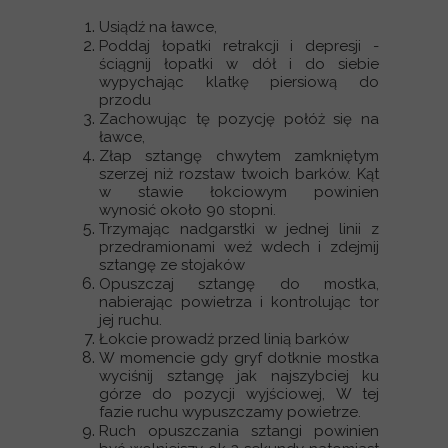
Usiądź na ławce,
Poddaj łopatki retrakcji i depresji -
ściągnij łopatki w dół i do siebie
wypychając klatkę piersiową do
przodu
Zachowując tę pozycję połóż się na
ławce,
Złap sztangę chwytem zamkniętym
szerzej niż rozstaw twoich barków. Kąt
w stawie łokciowym powinien
wynosić około 90 stopni.
Trzymając nadgarstki w jednej linii z
przedramionami weź wdech i zdejmij
sztangę ze stojaków
Opuszczaj sztangę do mostka,
nabierając powietrza i kontrolując tor
jej ruchu.
Łokcie prowadź przed linią barków
W momencie gdy gryf dotknie mostka
wyciśnij sztangę jak najszybciej ku
górze do pozycji wyjściowej, W tej
fazie ruchu wypuszczamy powietrze.
Ruch opuszczania sztangi powinien