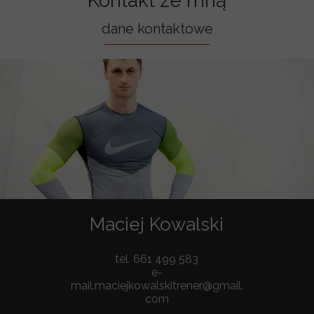
Kontakt ze mną
dane kontaktowe
Maciej Kowalski
tel. 661 499 583
e-
mail.maciejkowalskitrener@gmail.
com