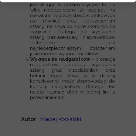
jednak gryf w pobliżu szyi jest to nie
tylko niebezpieczne ze względu na
nienaturalną pracę stawów barkowych
ale również grozi upuszczeniem
sztangi na szyje co może skończyć się
tragicznie. Dlatego też wyciskanie
sztangi bez asekuracji i nieprawidłowo
technicznie jest
najniebezpieczniejszym ćwiczeniem
jakie możesz wykonać na siłowni.
Wykręcanie nadgarstków
- pronacja
nadgarstków podczas wyciskania
sztangi grozi przeciążeniami oraz
bólami tegoż stawu a w dalszej
konsekwencji może doprowadzić do
kontuzji nadgarstków. Dlatego też
należy trzymać dłoń w jednej linii z
przedramionami.
Autor
:
Maciej Kowalski