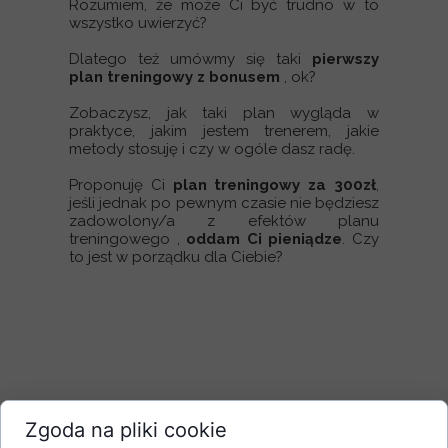
Rozumiem, że może Ci być trudno w to
wszystko uwierzyć?
Dlatego też umówmy się taki
pierwszy
plan treningowy z bonusem
, ok?
Zobaczysz, jak taki plan wygląda w
praktyce, jakim jestem trenerem, jakie
metody stosuję i czy w ogóle dasz radę.
Proponuję Ci
plan treningowy za
300zł
,
jeśli jednak po pewnym czasie nie będziesz
zadowolony/a z efektów planu
treningowego ,
oddam Ci pieniądze
. Czy
to jest w porządku dla Ciebie?
Zgoda na pliki cookie
Formularz konsultacji - trening