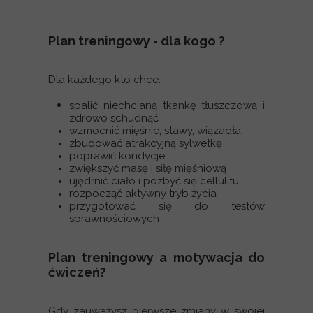
Plan treningowy - dla kogo ?
Dla każdego kto chce:
spalić niechcianą tkankę tłuszczową i
zdrowo schudnąć
wzmocnić mięśnie, stawy, wiązadła,
zbudować atrakcyjną sylwetkę
poprawić kondycje
zwiększyć masę i siłę mięśniową
ujędrnić ciało i pozbyć się cellulitu
rozpocząć aktywny tryb życia
przygotować się do testów
sprawnościowych
Plan treningowy a motywacja do
ćwiczeń?
Gdy zauważysz pierwsze zmiany w swojej