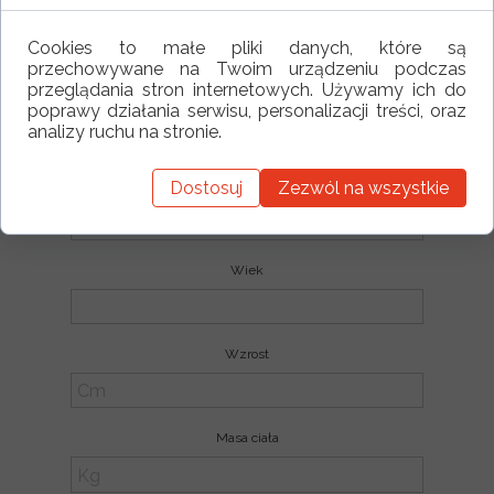
Cookies to małe pliki danych, które są
przechowywane na Twoim urządzeniu podczas
przeglądania stron internetowych. Używamy ich do
Twój e-mail:
poprawy działania serwisu, personalizacji treści, oraz
analizy ruchu na stronie.
Dostosuj
Zezwól na wszystkie
Imię
Wiek
Wzrost
Masa ciała