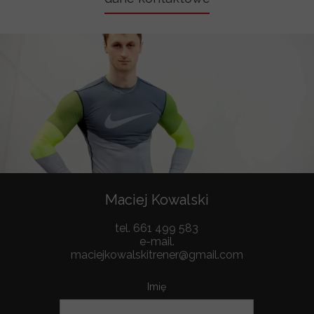
Maciej Kowalski
tel. 661 499 583
e-mail.
maciejkowalskitrener@gmail.com
Imię