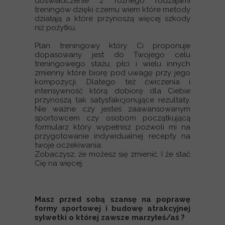
doświadczenie z różnego rodzajami
treningów dzięki czemu wiem które metody
działają a które przynoszą więcej szkody
niż pożytku.
Plan treningowy który Ci proponuje
dopasowany jest do Twojego celu
treningowego stażu, płci i wielu innych
zmienny które biorę pod uwagę przy jego
kompozycji. Dlatego też ćwiczenia i
intensywność którą dobiorę dla Ciebie
przynoszą tak satysfakcjonujące rezultaty.
Nie ważne czy jesteś zaawansowanym
sportowcem czy osobom początkującą
formularz który wypełnisz pozwoli mi na
przygotowanie indywidualnej recepty na
twoje oczekiwania.
Zobaczysz, że możesz się zmienić. I że stać
Cię na więcej.
Masz przed sobą szansę na poprawę
formy sportowej i budowę atrakcyjnej
sylwetki o której zawsze marzyłeś/aś ?