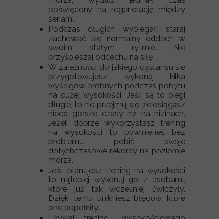
morza, wydłuż jednak czas
poświęcony na regenerację między
seriami.
Podczas długich wybiegań staraj
zachować się normalny oddech w
swoim stałym rytmie. Nie
przyśpieszaj oddechu na siłę.
W zależności do jakiego dystansu się
przygotowujesz, wykonaj kilka
wyścigów próbnych podczas pobytu
na dużej wysokości. Jeśli są to biegi
długie, to nie przejmuj się, że osiągasz
nieco gorsze czasy niż na nizinach.
Jeżeli dobrze wykorzystasz trening
na wysokości to powinieneś bez
problemu pobić swoje
dotychczasowe rekordy na poziomie
morza.
Jeśli planujesz trening na wysokości
to najlepiej wykonuj go z osobami,
które już tak wcześniej ćwiczyły.
Dzięki temu unikniesz błędów, które
one popełniły.
Używaj treningu wysokościowego