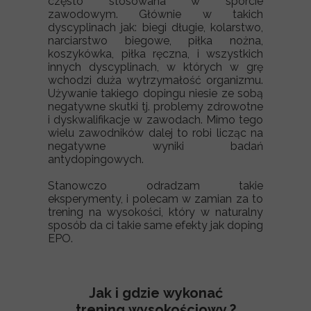
często stosowana w sporcie
zawodowym. Głównie w takich
dyscyplinach jak: biegi długie, kolarstwo,
narciarstwo biegowe, piłka nożna,
koszykówka, piłka ręczna, i wszystkich
innych dyscyplinach, w których w grę
wchodzi duża wytrzymałość organizmu.
Używanie takiego dopingu niesie ze sobą
negatywne skutki tj. problemy zdrowotne
i dyskwalifikacje w zawodach. Mimo tego
wielu zawodników dalej to robi licząc na
negatywne wyniki badań
antydopingowych.
Stanowczo odradzam takie
eksperymenty, i polecam w zamian za to
trening na wysokości, który w naturalny
sposób da ci takie same efekty jak doping
EPO.
Jak i gdzie wykonać
trening wysokościowy ?