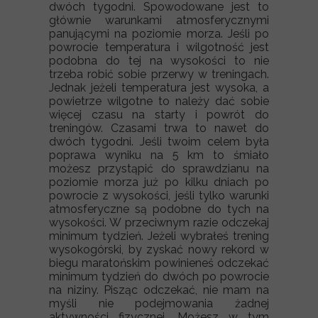
dwóch tygodni. Spowodowane jest to
głównie warunkami atmosferycznymi
panującymi na poziomie morza. Jeśli po
powrocie temperatura i wilgotność jest
podobna do tej na wysokości to nie
trzeba robić sobie przerwy w treningach.
Jednak jeżeli temperatura jest wysoka, a
powietrze wilgotne to należy dać sobie
więcej czasu na starty i powrót do
treningów. Czasami trwa to nawet do
dwóch tygodni. Jeśli twoim celem była
poprawa wyniku na 5 km to śmiało
możesz przystąpić do sprawdzianu na
poziomie morza już po kilku dniach po
powrocie z wysokości, jeśli tylko warunki
atmosferyczne są podobne do tych na
wysokości. W przeciwnym razie odczekaj
minimum tydzień. Jeżeli wybrałeś trening
wysokogórski, by zyskać nowy rekord w
biegu maratońskim powinieneś odczekać
minimum tydzień do dwóch po powrocie
na niziny. Pisząc odczekać, nie mam na
myśli nie podejmowania żadnej
aktywności fizycznej. Możesz w tym