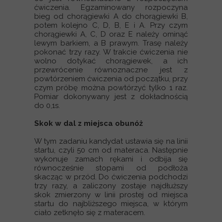
ćwiczenia. Egzaminowany rozpoczyna
bieg od chorągiewki A do chorągiewki B,
potem kolejno C, D, B, E i A. Przy czym
chorągiewki A, C, D oraz E należy ominąć
lewym barkiem, a B prawym. Trasę należy
pokonać trzy razy. W trakcie ćwiczenia nie
wolno dotykać chorągiewek, a ich
przewrócenie równoznaczne jest z
powtórzeniem ćwiczenia od początku, przy
czym próbę można powtórzyć tylko 1 raz.
Pomiar dokonywany jest z dokładnością
do 0,1s.
Skok w dal z miejsca obunóż
W tym zadaniu kandydat ustawia się na linii
startu, czyli 50 cm od materaca. Następnie
wykonuje zamach rękami i odbija się
równocześnie stopami od podłoża
skacząc w przód. Do ćwiczenia podchodzi
trzy razy, a zaliczony zostaje najdłuższy
skok zmierzony w linii prostej od miejsca
startu do najbliższego miejsca, w którym
ciało zetknęło się z materacem.