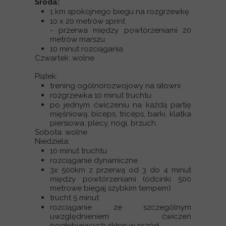
Środa:
1 km spokojnego biegu na rozgrzewkę
10 x 20 metrów sprint
- przerwa między powtórzeniami 20
metrów marszu
10 minut rozciągania
Czwartek: wolne
Piątek:
trening ogólnorozwojowy na siłowni
rozgrzewka 10 minut truchtu
po jednym ćwiczeniu na każdą partię
mięśniową: biceps, triceps, barki, klatka
piersiowa, plecy, nogi, brzuch.
Sobota: wolne
Niedziela:
10 minut truchtu
rozciąganie dynamiczne
3x 500km z przerwą od 3 do 4 minut
między powtórzeniami (odcinki 500
metrowe biegaj szybkim tempem)
trucht 5 minut
rozciąganie ze szczególnym
uwzględnieniem ćwiczeń
pogłębiających skłon w przód