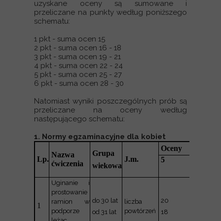
uzyskane oceny są sumowane i
przeliczane na punkty według poniższego
schematu:
1 pkt - suma ocen 15
2 pkt - suma ocen 16 - 18
3 pkt - suma ocen 19 - 21
4 pkt - suma ocen 22 - 24
5 pkt - suma ocen 25 - 27
6 pkt - suma ocen 28 - 30
Natomiast wyniki poszczególnych prób są
przeliczane na oceny według
następującego schematu:
1. Normy egzaminacyjne dla kobiet
Oceny
Grupa
Nazwa
Lp.
J.m.
5
ćwiczenia
4
wiekowa
Uginanie i
prostowanie
do 30 lat
20
18
ramion w
liczba
1
podporze
powtórzeń
od 31 lat
18
16
leżąc