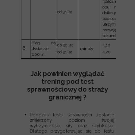
dotkną
*palcami
palców
obu rąk
od 31 lat
stóp,
dotknąć
utrzym
podłoża,
pozycj
utrzymać
sekund
pozycję 3
sekundy
Bieg na
4,25
do 30 lat
4,10
6
dystansie
minuty
4,35
od 31 lat
4,20
600 m
Jak powinien wyglądać
trening pod test
sprawnościowy do straży
granicznej ?
Podczas testu sprawności zostanie
zmierzony poziom twojej
wytrzymałości, siły oraz szybkości.
Dlatego przygotowując się do testu