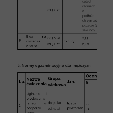
całych
obu rąk
dłoniach
dotknąć
od 31 lat
o
podłoża,
podłoże,
utrzymać
utrzymać
pozycję 3
pozycję 3
sekundy
sekundy
Bieg na
2,50
do 30 lat
2,35
6
dystansie
minuty
2,55
od 31 lat
2,40
600 m
2. Normy egzaminacyjne dla mężczyzn
Oceny
Grupa
Nazwa
Lp.
J.m.
5
ćwiczenia
4
wiekowa
Uginanie i
prostowanie
do 30 lat
35
30
ramion w
liczba
1
podporze
powtórzeń
od 31 lat
31
26
leżąc