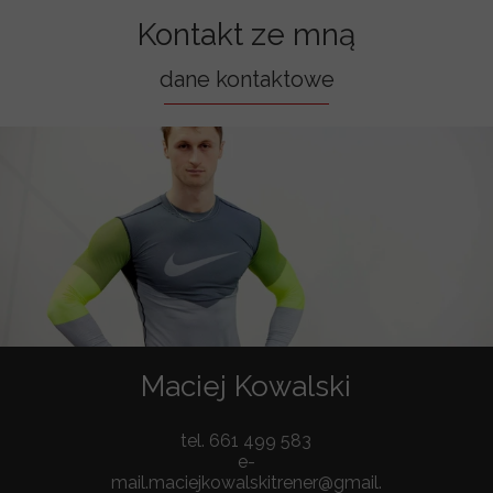
Kontakt ze mną
dane kontaktowe
Maciej Kowalski
tel. 661 499 583
e-
mail.maciejkowalskitrener@gmail.