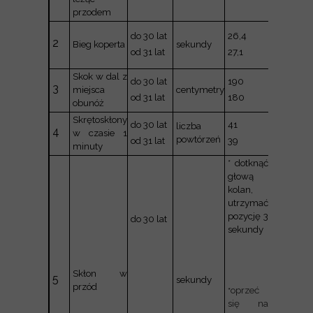
przodem
27,1
do 30 lat
26,4
2
Bieg koperta
sekundy
27,8
od 31 lat
27,1
Skok w dal z
do 30 lat
190
175
3
miejsca
centymetry
od 31 lat
180
165
obunóż
Skrętoskłony
do 30 lat
41
38
liczba
4
w czasie 1
powtórzeń
od 31 lat
39
36
minuty
* dotknąć
oprzeć
*
głową
się na
kolan,
całych
utrzymać
dłoniach
pozycję 3
do 30 lat
o
sekundy
podłoże,
utrzymać
pozycję 3
Skłon w
sekundy
5
sekundy
przód
oprzeć
*
się na
* palcami