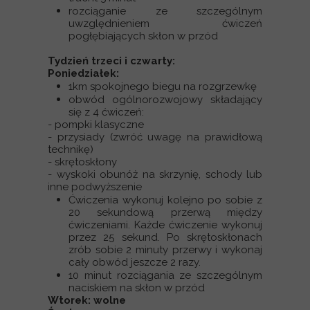
rozciąganie ze szczególnym
uwzględnieniem ćwiczeń
pogłębiających skłon w przód
Tydzień trzeci i czwarty:
Poniedziałek:
1km spokojnego biegu na rozgrzewkę
obwód ogólnorozwojowy składający
się z 4 ćwiczeń:
- pompki klasyczne
- przysiady (zwróć uwagę na prawidłową
technikę)
- skrętoskłony
- wyskoki obunóż na skrzynię, schody lub
inne podwyższenie
Ćwiczenia wykonuj kolejno po sobie z
20 sekundową przerwą między
ćwiczeniami. Każde ćwiczenie wykonuj
przez 25 sekund. Po skrętoskłonach
zrób sobie 2 minuty przerwy i wykonaj
cały obwód jeszcze 2 razy.
10 minut rozciągania ze szczególnym
naciskiem na skłon w przód
Wtorek: wolne