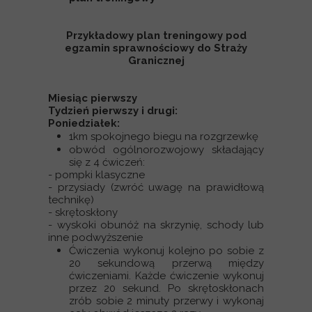
Przykładowy plan treningowy pod
egzamin sprawnościowy do Straży
Granicznej
Miesiąc pierwszy
Tydzień pierwszy i drugi:
Poniedziałek:
1km spokojnego biegu na rozgrzewkę
obwód ogólnorozwojowy składający
się z 4 ćwiczeń:
- pompki klasyczne
- przysiady (zwróć uwagę na prawidłową
technikę)
- skrętoskłony
- wyskoki obunóż na skrzynię, schody lub
inne podwyższenie
Ćwiczenia wykonuj kolejno po sobie z
20 sekundową przerwą między
ćwiczeniami. Każde ćwiczenie wykonuj
przez 20 sekund. Po skrętoskłonach
zrób sobie 2 minuty przerwy i wykonaj