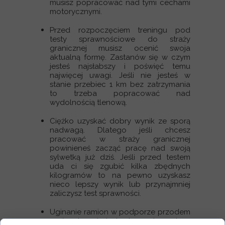
musisz popracować nad tymi cechami
motorycznymi.
Przed rozpoczęciem treningu pod
testy sprawnościowe do straży
granicznej musisz ocenić swoja
aktualną formę. Zastanów się w czym
jesteś najsłabszy i poświęć temu
najwięcej uwagi. Jeśli nie jesteś w
stanie przebiec 1 km bez zatrzymania
to trzeba popracować nad
wydolnością tlenową.
Ciężko uzyskać dobry wynik ze sporą
nadwagą. Dlatego jeśli chcesz
pracować w straży granicznej
powinieneś zacząć pracę nad swoją
sylwetką już dziś. Jeśli przed testem
uda ci się zgubić kilka zbędnych
kilogramów to na pewno uzyskasz
nieco lepszy wynik lub przynajmniej
zaliczysz test sprawności.
Uginanie ramion w podporze przodem
może okazać się trudnym elementem.