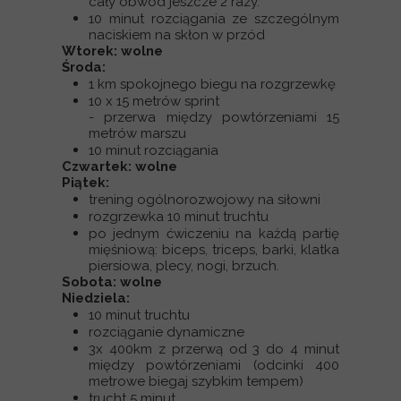
cały obwód jeszcze 2 razy.
10 minut rozciągania ze szczególnym
naciskiem na skłon w przód
Wtorek: wolne
Środa:
1 km spokojnego biegu na rozgrzewkę
10 x 15 metrów sprint
- przerwa między powtórzeniami 15
metrów marszu
10 minut rozciągania
Czwartek: wolne
Piątek:
trening ogólnorozwojowy na siłowni
rozgrzewka 10 minut truchtu
po jednym ćwiczeniu na każdą partię
mięśniową: biceps, triceps, barki, klatka
piersiowa, plecy, nogi, brzuch.
Sobota: wolne
Niedziela:
10 minut truchtu
rozciąganie dynamiczne
3x 400km z przerwą od 3 do 4 minut
między powtórzeniami (odcinki 400
metrowe biegaj szybkim tempem)
trucht 5 minut