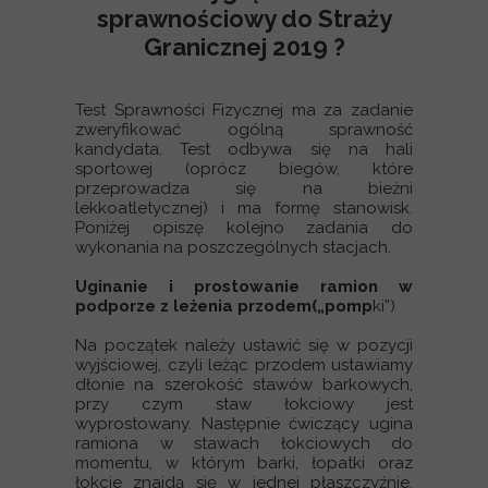
sprawnościowy do Straży
Granicznej 2019 ?
Test Sprawności Fizycznej ma za zadanie
zweryfikować ogólną sprawność
kandydata. Test odbywa się na hali
sportowej (oprócz biegów, które
przeprowadza się na bieżni
lekkoatletycznej) i ma formę stanowisk.
Poniżej opiszę kolejno zadania do
wykonania na poszczególnych stacjach.
Uginanie i prostowanie ramion w
podporze z leżenia przodem(„pomp
ki”)
Na początek należy ustawić się w pozycji
wyjściowej, czyli leżąc przodem ustawiamy
dłonie na szerokość stawów barkowych,
przy czym staw łokciowy jest
wyprostowany. Następnie ćwiczący ugina
ramiona w stawach łokciowych do
momentu, w którym barki, łopatki oraz
łokcie znajdą się w jednej płaszczyźnie,