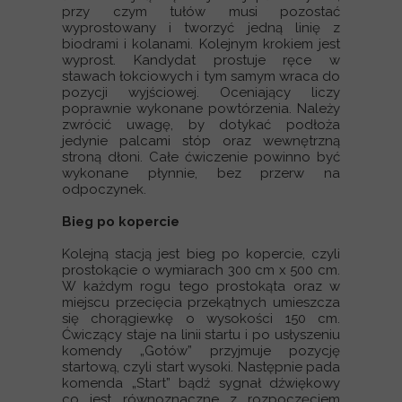
przy czym tułów musi pozostać
wyprostowany i tworzyć jedną linię z
biodrami i kolanami. Kolejnym krokiem jest
wyprost. Kandydat prostuje ręce w
stawach łokciowych i tym samym wraca do
pozycji wyjściowej. Oceniający liczy
poprawnie wykonane powtórzenia. Należy
zwrócić uwagę, by dotykać podłoża
jedynie palcami stóp oraz wewnętrzną
stroną dłoni. Całe ćwiczenie powinno być
wykonane płynnie, bez przerw na
odpoczynek.
Bieg po kopercie
Kolejną stacją jest bieg po kopercie, czyli
prostokącie o wymiarach 300 cm x 500 cm.
W każdym rogu tego prostokąta oraz w
miejscu przecięcia przekątnych umieszcza
się chorągiewkę o wysokości 150 cm.
Ćwiczący staje na linii startu i po usłyszeniu
komendy „Gotów” przyjmuje pozycję
startową, czyli start wysoki. Następnie pada
komenda „Start” bądź sygnał dźwiękowy
co jest równoznaczne z rozpoczęciem