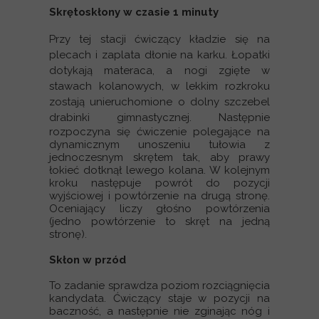
Skrętoskłony w czasie 1 minuty
Przy tej stacji ćwiczący kładzie się na
plecach i zaplata dłonie na karku. Łopatki
dotykają materaca, a nogi zgięte w
stawach kolanowych, w lekkim rozkroku
zostają unieruchomione o dolny szczebel
drabinki gimnastycznej. Następni
e
rozpoczyna się ćwiczenie polegające na
dynamicznym unoszeniu tułowia z
jednoczesnym skrętem tak, aby prawy
łokieć dotknął lewego kolana. W kolejnym
kroku następuje powrót do pozycji
wyjściowej i powtórzenie na drugą stronę.
Oceniający liczy głośno powtórzenia
(jedno powtórzenie to skręt na jedną
stronę).
Skłon w przód
To zadanie sprawdza poziom rozciągnięcia
kandydata. Ćwiczący staje w pozycji na
baczność, a następnie nie zginając nóg i