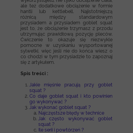
wykorzystujesz nie tylko obciążenie ciała,
ale też dodatkowe obciążenie w formie
hantli lub kettlebell. Najistotniejszą
różnicą między standardowym
przysiadem a przysiadem goblet squat
jest to, że obciążenie trzymasz z przodu
utrzymując prawidłową pozycję pleców.
Ćwiczenie to okazuje się niezwykle
pomocne w uzyskaniu wysportowanej
sylwetki, więc jeśli nie do końca wiesz o
co chodzi w tym przysiadzie to zapoznaj
się z artykułem.
Spis treści :
Jakie mięśnie pracują przy goblet
squat ?
Co daje goblet squat i kto powinien
go wykonywać ?
Jak wykonać goblet squat ?
Najczęstsze błędy w technice
Jak często wykonywać goblet
squat ?
Ile serii i powtórzeń ?