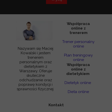
Współpraca
online z
trenerem
Trener personalny
online
Nazywam się Maciej
Kowalski i jestem
Plan treningowy
trenerem
online
personalnym oraz
Współpraca
dietetykiem z
online z
Warszawy. Oferuje
dietetykiem
skuteczne
odchudzanie oraz
Dietetyk online
poprawę kondycji i
sprawności fizycznej
Dieta online
Kontakt