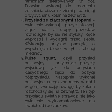
ramionach skierowanych w dół.
Przysiad wykonuj do momentu
zetknięcia ciężaru z ziemią i pamiętaj
o wypychaniu kolan na zewnątrz.
Przysiad ze złączonymi stopami
–
ćwiczenie wykonuj z pozycji stojącej.
Złącz uda, a stopy pozostaw
równolegle, by się nie stykały. Ręce
wyprostuj i wyciągnij przed siebie.
Wykonując przysiad pamiętaj o
wypchnięciu bioder w tył i stabilnej
miednicy.
Pulse squat,
czyli przysiad
pulsacyjny – przyjmując pozycję
wyjściową jak do przysiadu
klasycznego zejdź do pozycji
półprzysiadu. Następnie wykonaj
pulsacyjne, energiczne ruchy w dół i
w górę, zwracając uwagę, by kolana
rozchodziły się na zewnątrz. Ten typ
przysiadu świetnie sprawdzi się jako
ćwiczenie wytrzymałościowe dla
Twoich ud i pośladków.