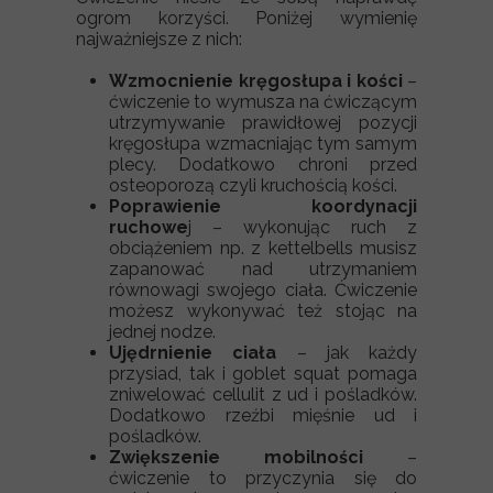
ogrom korzyści. Poniżej wymienię
najważniejsze z nich:
Wzmocnienie kręgosłupa i kości
–
ćwiczenie to wymusza na ćwiczącym
utrzymywanie prawidłowej pozycji
kręgosłupa wzmacniając tym samym
plecy. Dodatkowo chroni przed
osteoporozą czyli kruchością kości.
Poprawienie koordynacji
ruchowe
j – wykonując ruch z
obciążeniem np. z kettelbells musisz
zapanować nad utrzymaniem
równowagi swojego ciała. Ćwiczenie
możesz wykonywać też stojąc na
jednej nodze.
Ujędrnienie ciała
– jak każdy
przysiad, tak i goblet squat pomaga
zniwelować cellulit z ud i pośladków.
Dodatkowo rzeźbi mięśnie ud i
pośladków.
Zwiększenie mobilności
–
ćwiczenie to przyczynia się do