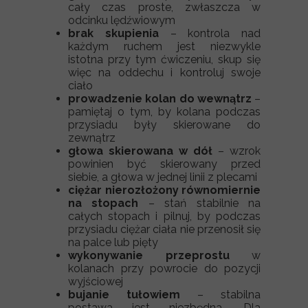
cały czas proste, zwłaszcza w
odcinku lędźwiowym
brak skupienia
– kontrola nad
każdym ruchem jest niezwykle
istotna przy tym ćwiczeniu, skup się
więc na oddechu i kontroluj swoje
ciało
prowadzenie kolan do wewnątrz
–
pamiętaj o tym, by kolana podczas
przysiadu były skierowane do
zewnątrz
głowa skierowana w dół
– wzrok
powinien być skierowany przed
siebie, a głowa w jednej linii z plecami
ciężar nierozłożony równomiernie
na stopach
– stań stabilnie na
całych stopach i pilnuj, by podczas
przysiadu ciężar ciała nie przenosił się
na palce lub pięty
wykonywanie przeprostu
w
kolanach przy powrocie do pozycji
wyjściowej
bujanie tułowiem
– stabilna
postawa jest niezbędna. Dla