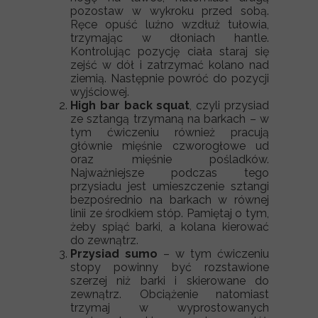
pozostaw w wykroku przed sobą.
Ręce opuść luźno wzdłuż tułowia,
trzymając w dłoniach hantle.
Kontrolując pozycję ciała staraj się
zejść w dół i zatrzymać kolano nad
ziemią. Następnie powróć do pozycji
wyjściowej.
High bar back squat
, czyli przysiad
ze sztangą trzymaną na barkach – w
tym ćwiczeniu również pracują
głównie mięśnie czworogłowe ud
oraz mięśnie pośladków.
Najważniejsze podczas tego
przysiadu jest umieszczenie sztangi
bezpośrednio na barkach w równej
linii ze środkiem stóp. Pamiętaj o tym,
żeby spiąć barki, a kolana kierować
do zewnątrz.
Przysiad sumo
– w tym ćwiczeniu
stopy powinny być rozstawione
szerzej niż barki i skierowane do
zewnątrz. Obciążenie natomiast
trzymaj w wyprostowanych