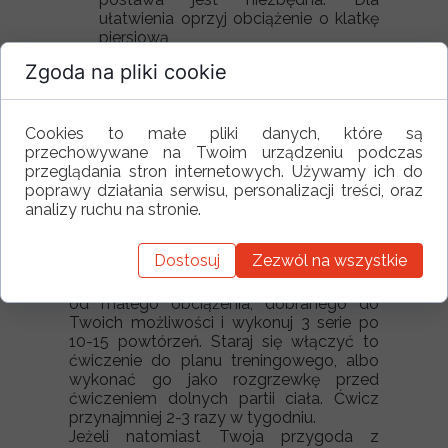
ułatwienia oprzyj obciążenie o klatkę
piersiową
Zgoda na pliki cookie
Jak często wykonywać goblet squat?
Staraj się włączyć to ćwiczenie do planu
Cookies to małe pliki danych, które są
treningowego, albo wykonać go jako
przechowywane na Twoim urządzeniu podczas
rozgrzewkę przed ćwiczeniem dolnych
przeglądania stron internetowych. Używamy ich do
partii ciała. Ćwicz przynajmniej 2-3 razy w
poprawy działania serwisu, personalizacji treści, oraz
tygodniu.
analizy ruchu na stronie.
Ile serii i powtórzeń ?
Dostosuj
Zezwól na wszystkie
Jeśli jesteś osobą początkującą to zacznij
od małego obciążenia, dobranego do
Twoich możliwości i wykonuj 3 serie po
10-15 powtórzeń. Staraj się włączyć to
ćwiczenie do planu treningowego, albo
wykonać go jako rozgrzewkę przed
ćwiczeniem dolnych partii ciała. Ćwicz
przynajmniej 2-3 razy w tygodniu.
Jeżeli natomiast Twoja przygoda z